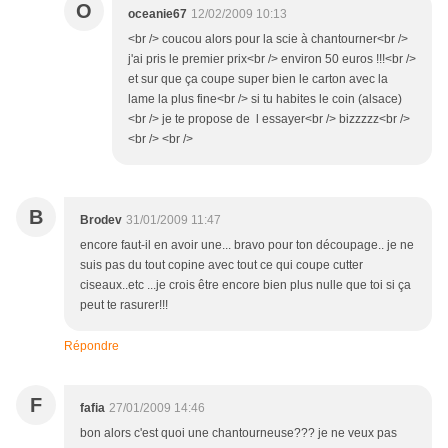
O
oceanie67
12/02/2009 10:13
<br /> coucou alors pour la scie à chantourner<br />
j'ai pris le premier prix<br /> environ 50 euros !!!<br />
et sur que ça coupe super bien le carton avec la
lame la plus fine<br /> si tu habites le coin (alsace)
<br /> je te propose de l essayer<br /> bizzzzz<br />
<br /> <br />
B
Brodev
31/01/2009 11:47
encore faut-il en avoir une... bravo pour ton découpage.. je ne
suis pas du tout copine avec tout ce qui coupe cutter
ciseaux..etc ...je crois être encore bien plus nulle que toi si ça
peut te rasurer!!!
Répondre
F
fafia
27/01/2009 14:46
bon alors c'est quoi une chantourneuse??? je ne veux pas