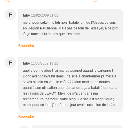
F
faby
12/02/2009 11:01
merci pour cette info !eh non j'habite loin de l'Alsace. Je suis
en Région Parisienne. Mais pas besoin de l'essayer, à ce prix
là, je fonce si tu me dis que c'est bien
Répondre
F
faby
11/02/2009 19:22
quelle bonne idée ! j'ai mal au poignet quand je cartonne !
Donc avant d'investir dans une scie à chantourner j'aimerais
savoir si cela en vaut le coût ??? Mon mari a des doutes
quant à son utilisation pour du carton... ça a bataillé dur dans
les rayons de LEROY Merci de m'aider dans ma
recherche.J'ai parcouru votre blog ! Le sac est magnifique ;
merci pour ce tuto, j'espère un jour avoir l'occasion de le faire
Répondre