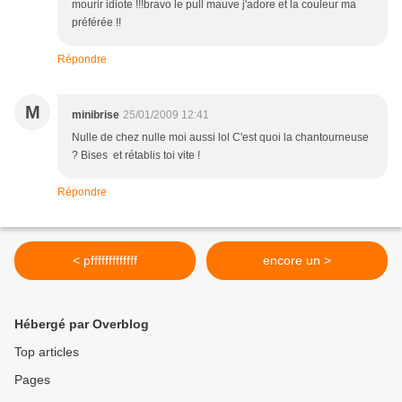
mourir idiote !!!bravo le pull mauve j'adore et la couleur ma
préférée !!
Répondre
M
minibrise
25/01/2009 12:41
Nulle de chez nulle moi aussi lol C'est quoi la chantourneuse
? Bises et rétablis toi vite !
Répondre
< pfffffffffffff
encore un >
Hébergé par Overblog
Top articles
Pages